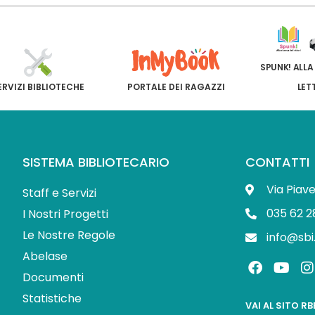
SPUNK! ALLA
ERVIZI BIBLIOTECHE
PORTALE DEI RAGAZZI
LET
SISTEMA BIBLIOTECARIO
CONTATTI
Via Piav
Staff e Servizi
035 62 2
I Nostri Progetti
Le Nostre Regole
info@sbi
Abelase
F
Y
I
a
o
Documenti
c
u
s
Statistiche
e
t
t
VAI AL SITO R