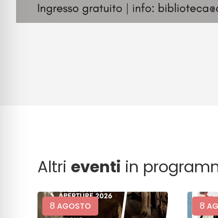
Altri
eventi
in program
8
8
AGOSTO
AG