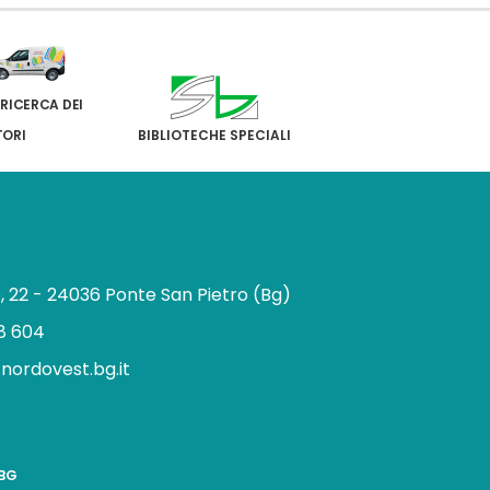
 RICERCA DEI
TORI
BIBLIOTECHE SPECIALI
e, 22 - 24036 Ponte San Pietro (Bg)
8 604
.nordovest.bg.it
n
BBG