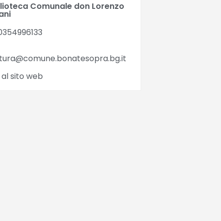
blioteca Comunale don Lorenzo
ani
0354996133
ltura@comune.bonatesopra.bg.it
 al sito web