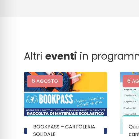
Altri
eventi
in program
6
6
AGOSTO
AG
BOOKPASS – CARTOLERIA
Quan
SOLIDALE
cant