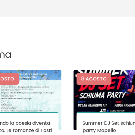
ma
8
OSTO
AGOSTO
do la poesia diventa
Summer DJ Set schiu
o. Le romanze di Tosti
party Mapello