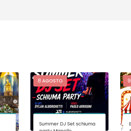
8
9
AGOSTO
Summer DJ Set schiuma
party Mapello