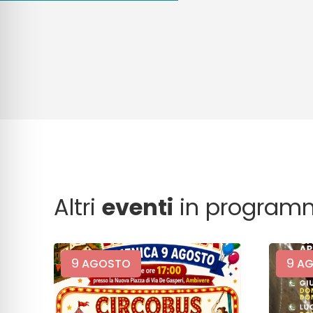
Altri
eventi
in program
9
9
AGOSTO
AG