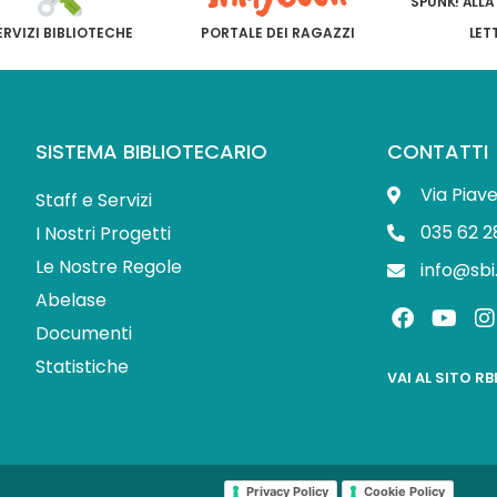
SPUNK! ALLA
ERVIZI BIBLIOTECHE
PORTALE DEI RAGAZZI
LET
SISTEMA BIBLIOTECARIO
CONTATTI
Via Piav
Staff e Servizi
035 62 2
I Nostri Progetti
Le Nostre Regole
info@sbi
Abelase
F
Y
I
a
o
Documenti
c
u
s
Statistiche
e
t
t
VAI AL SITO R
b
u
o
b
o
e
r
k
Privacy Policy
Cookie Policy