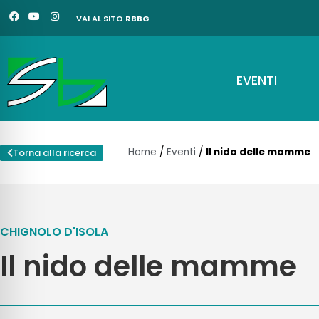
Vai
F
Y
I
VAI AL SITO
RBBG
a
o
n
al
c
u
s
e
t
t
contenuto
b
u
a
o
b
g
o
e
r
EVENTI
k
a
m
Home
/
Eventi
/
Il nido delle mamme
Torna alla ricerca
CHIGNOLO D'ISOLA
Il nido delle mamme