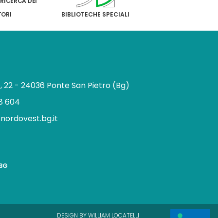
 RICERCA DEI
TORI
BIBLIOTECHE SPECIALI
e, 22 - 24036 Ponte San Pietro (Bg)
8 604
.nordovest.bg.it
n
BBG
a
g
a
m
DESIGN BY WILLIAM LOCATELLI