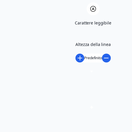
Carattere leggibile
Altezza della linea
Predefinito
richiedi maggiori informazioni
Condividi
LUOGO DELL'EVENTO
Arena Zambla alta