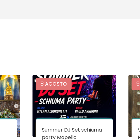
8
9
AGOSTO
Summer DJ Set schiuma
party Mapello