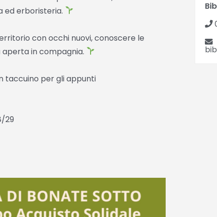
Bi
na ed erboristeria.
rritorio con occhi nuovi, conoscere le
bi
ia aperta in compagnia.
n taccuino per gli appunti
8/29