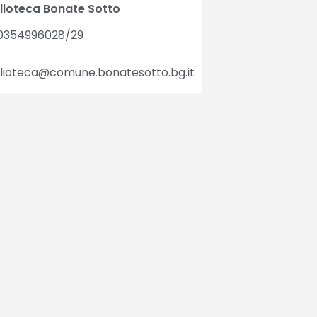
blioteca Bonate Sotto
0354996028/29
blioteca@comune.bonatesotto.bg.it