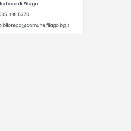
lioteca di Filago
035 499 5370
iblioteca@comune.filago.bg.it