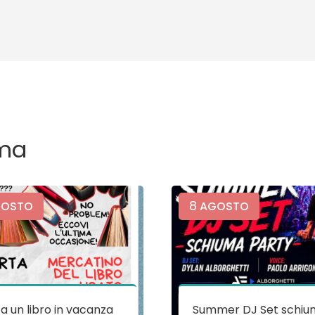
ma
8
OSTO
AGOSTO
a un libro in vacanza
Summer DJ Set schiu