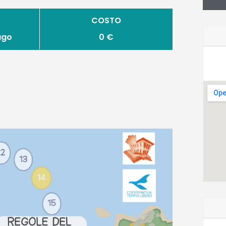
COSTO
lago
0 €