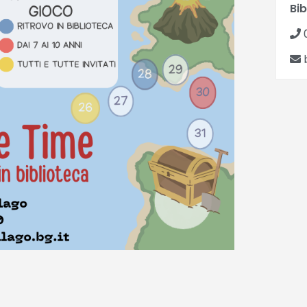
Bib
b