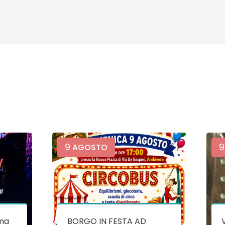
9
9
AGOSTO
ma
BORGO IN FESTA AD