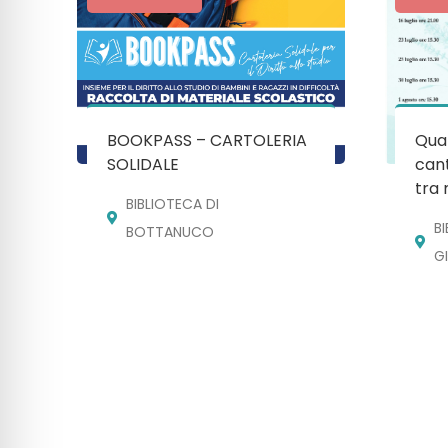
BOOKPASS – CARTOLERIA
Quan
SOLIDALE
cant
tra 
BIBLIOTECA DI
B
BOTTANUCO
G