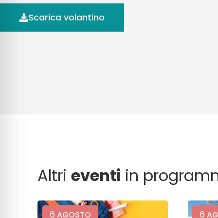
Scarica volantino
Altri
eventi
in program
6
6
AGOSTO
AG