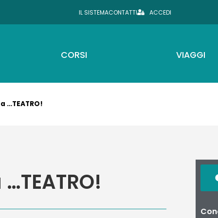
IL SISTEMA
CONTATTI
ACCEDI
CORSI
VIAGGI
a a …TEATRO!
 a …TEATRO!
Cond