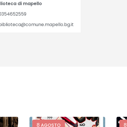
lioteca di mapello
0354652559
iblioteca@comune.mapello.bg.it
8
8
AGOSTO