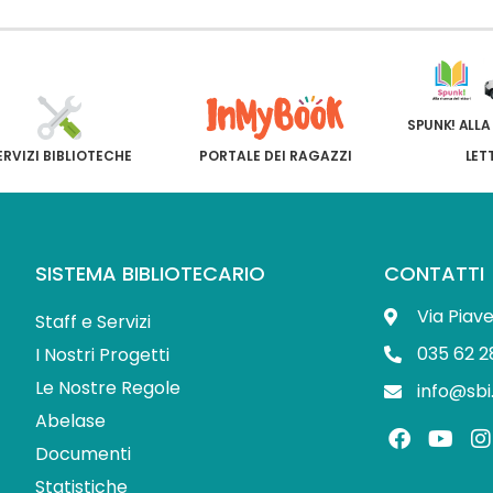
SPUNK! ALLA
ERVIZI BIBLIOTECHE
PORTALE DEI RAGAZZI
LET
SISTEMA BIBLIOTECARIO
CONTATTI
Via Piav
Staff e Servizi
035 62 2
I Nostri Progetti
Le Nostre Regole
info@sbi
Abelase
F
Y
I
a
o
Documenti
c
u
s
Statistiche