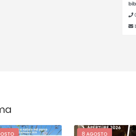
bib
b
ma
8
OSTO
AGOSTO