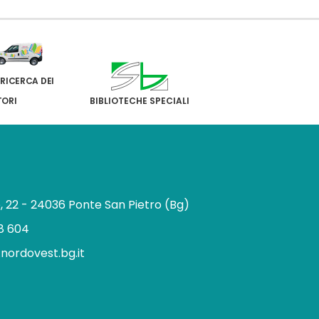
 RICERCA DEI
TORI
BIBLIOTECHE SPECIALI
e, 22 - 24036 Ponte San Pietro (Bg)
8 604
.nordovest.bg.it
n