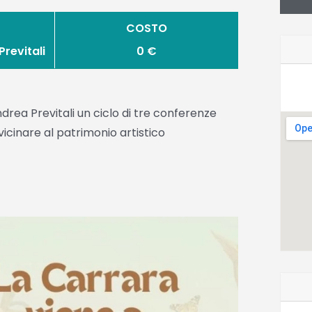
COSTO
revitali
0 €
ea Previtali un ciclo di tre conferenze
vicinare al patrimonio artistico