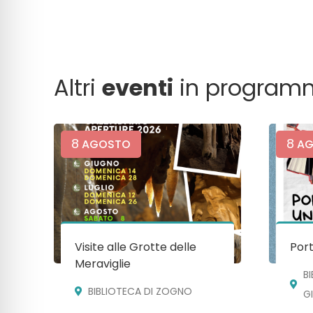
Altri
eventi
in program
8
8
AGOSTO
AG
Visite alle Grotte delle
Port
Meraviglie
B
BIBLIOTECA DI ZOGNO
G