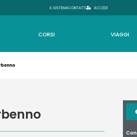
IL SISTEMA
CONTATTI
ACCEDI
CORSI
VIAGGI
erbenno
erbenno
Cond