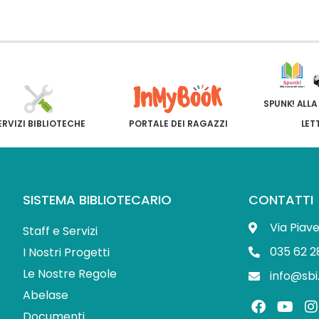
SPUNK! ALLA
ERVIZI BIBLIOTECHE
PORTALE DEI RAGAZZI
LET
SISTEMA BIBLIOTECARIO
CONTATTI
Via Piav
Staff e Servizi
035 62 2
I Nostri Progetti
Le Nostre Regole
info@sbi
Abelase
F
Y
I
a
o
Documenti