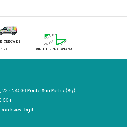
 RICERCA DEI
TORI
BIBLIOTECHE SPECIALI
e, 22 - 24036 Ponte San Pietro (Bg)
8 604
.nordovest.bg.it
n