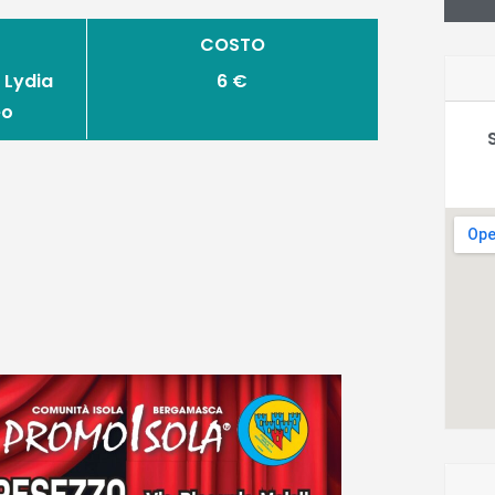
COSTO
 Lydia
6 €
eo