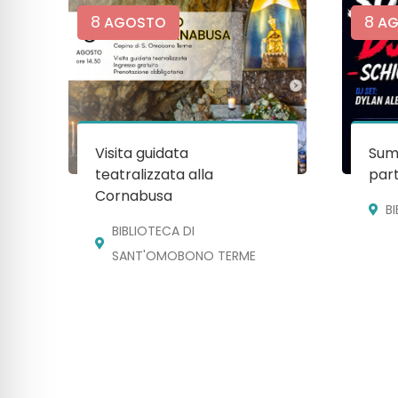
8
8
AGOSTO
AG
Visita guidata
Sum
teatralizzata alla
par
Cornabusa
B
BIBLIOTECA DI
SANT'OMOBONO TERME