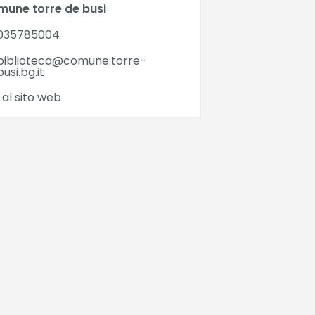
mune torre de busi
035785004
biblioteca@comune.torre-
usi.bg.it
 al sito web