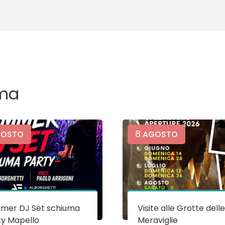
ma
8
OSTO
AGOSTO
mer DJ Set schiuma
Visite alle Grotte dell
ty Mapello
Meraviglie