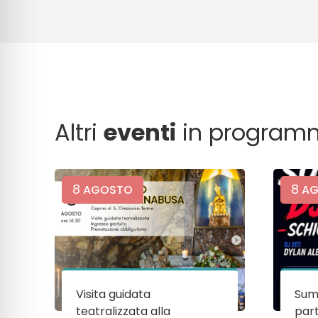
Altri
eventi
in program
8
8
AGOSTO
AG
Visita guidata
Sum
teatralizzata alla
par