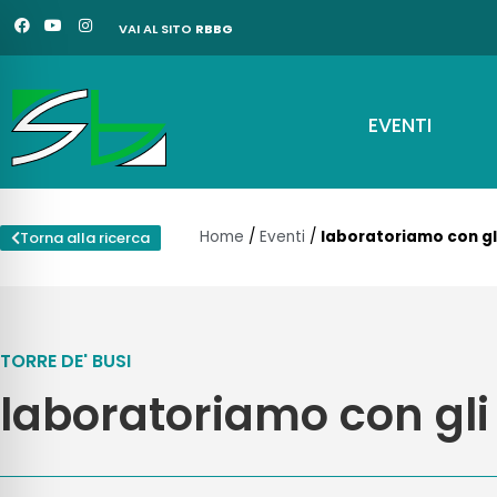
Vai
F
Y
I
VAI AL SITO
RBBG
a
o
n
al
c
u
s
e
t
t
contenuto
b
u
a
o
b
g
o
e
r
EVENTI
k
a
m
Home
/
Eventi
/
laboratoriamo con gli
Torna alla ricerca
TORRE DE' BUSI
laboratoriamo con gli 