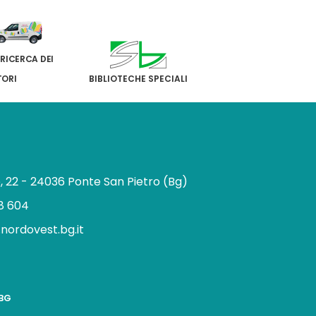
 RICERCA DEI
TORI
BIBLIOTECHE SPECIALI
e, 22 - 24036 Ponte San Pietro (Bg)
8 604
.nordovest.bg.it
n
BBG
a