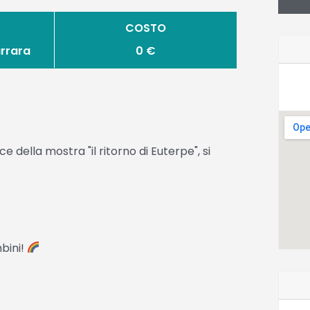
COSTO
arrara
0 €
e della mostra "il ritorno di Euterpe", si
mbini!