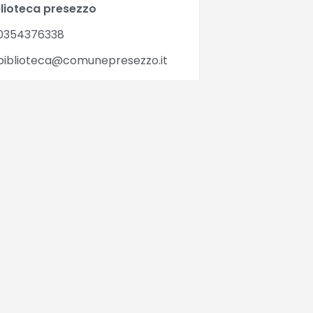
blioteca presezzo
0354376338
iblioteca@comunepresezzo.it