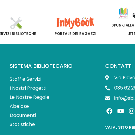
SPUNK! ALLA
ERVIZI BIBLIOTECHE
PORTALE DEI RAGAZZI
LET
SISTEMA BIBLIOTECARIO
CONTATTI
Via Piav
Staff e Servizi
035 62 2
I Nostri Progetti
Le Nostre Regole
info@sbi
Abelase
F
Y
I
a
o
Documenti
c
u
s
Statistiche
e
t
t
VAI AL SITO R
b
u