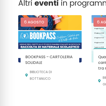
Altri
eventi
in program
6
6
AGOSTO
AG
BOOKPASS – CARTOLERIA
Quan
SOLIDALE
cant
tra 
BIBLIOTECA DI
B
BOTTANUCO
G