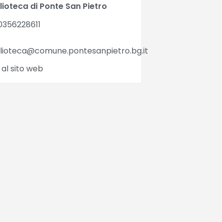
lioteca di Ponte San Pietro
0356228611
blioteca@comune.pontesanpietro.bg.it
 al sito web