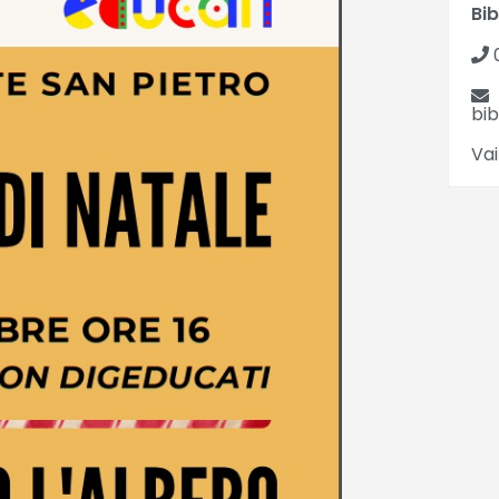
Bib
bi
Vai