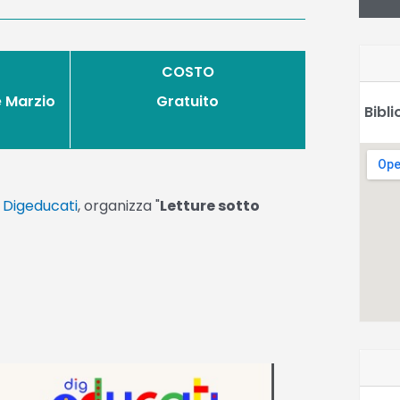
COSTO
e Marzio
Gratuito
Bibl
n
Digeducati
, organizza "
Letture sotto