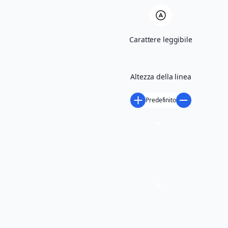
Scarica volantino
Carattere leggibile
Altezza della linea
Predefinito
richiedi maggiori informazioni
Condividi
LUOGO DELL'EVENTO