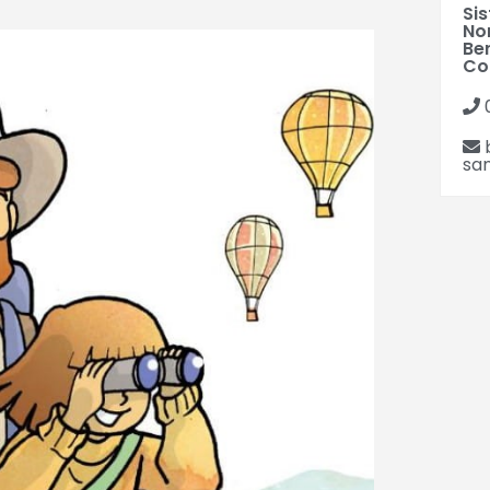
Sis
No
Be
Co
san