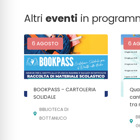
Altri
eventi
in program
6
6
AGOSTO
AG
BOOKPASS – CARTOLERIA
Quan
SOLIDALE
cant
tra 
BIBLIOTECA DI
B
BOTTANUCO
G