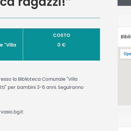
ca ragazzi!”
COSTO
Bibl
 "Villa
0 €
resso la Biblioteca Comunale "Villa
tti" per bambini 3-6 anni. Seguiranno
asio.bg.it