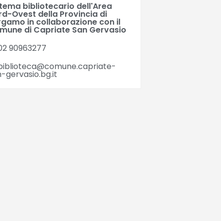
tema bibliotecario dell'Area
rd-Ovest della Provincia di
rgamo in collaborazione con il
mune di Capriate San Gervasio
02 90963277
biblioteca@comune.capriate-
-gervasio.bg.it