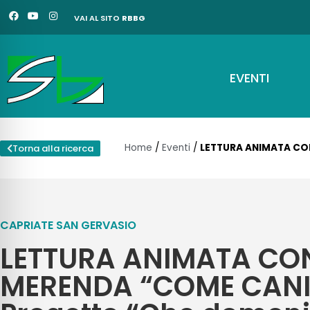
Vai
F
Y
I
VAI AL SITO
RBBG
a
o
n
al
c
u
s
e
t
t
contenuto
b
u
a
o
b
g
o
e
r
EVENTI
k
a
m
Home
/
Eventi
/
LETTURA ANIMATA CON
Torna alla ricerca
CAPRIATE SAN GERVASIO
LETTURA ANIMATA CO
MERENDA “COME CANI 