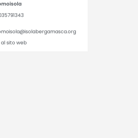
omoisola
035791343
omoisola@isolabergamasca.org
 al sito web