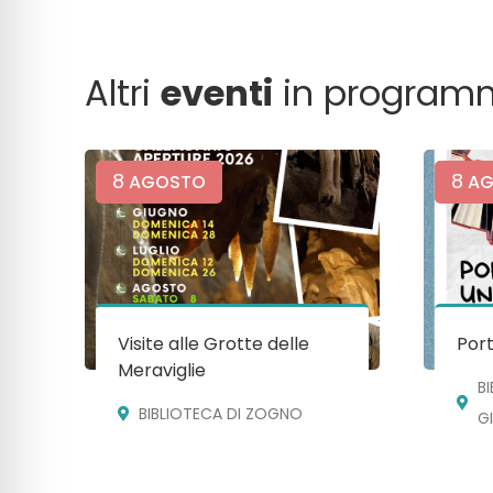
Altri
eventi
in program
8
8
AGOSTO
AG
Visite alle Grotte delle
Port
Meraviglie
B
BIBLIOTECA DI ZOGNO
G