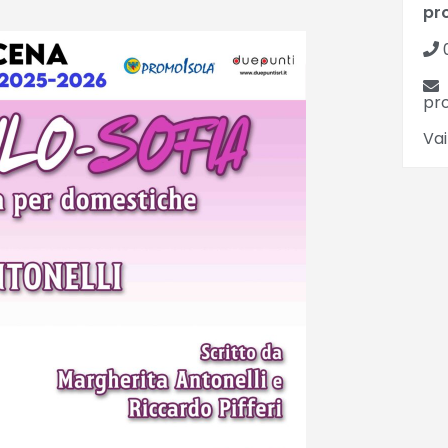
pr
pr
Vai