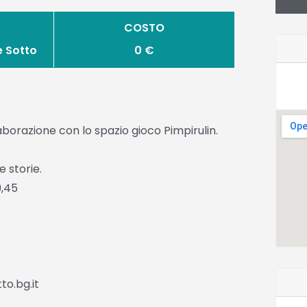
COSTO
e Sotto
0 €
orazione con lo spazio gioco Pimpirulin.
 storie.
9,45
o.bg.it