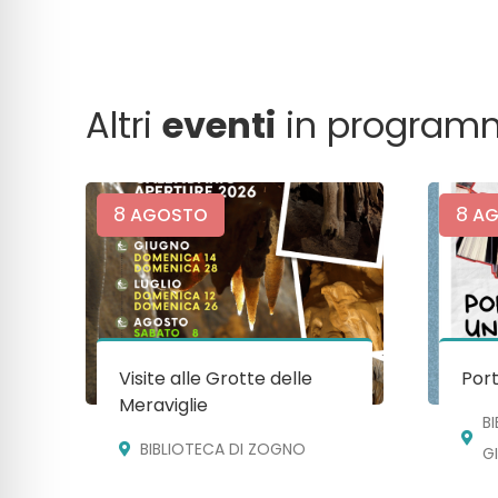
Altri
eventi
in program
8
8
AGOSTO
AG
Visite alle Grotte delle
Port
Meraviglie
B
BIBLIOTECA DI ZOGNO
G