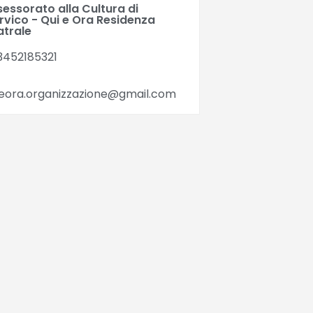
essorato alla Cultura di
rvico - Qui e Ora Residenza
atrale
3452185321
ieora.organizzazione@gmail.com