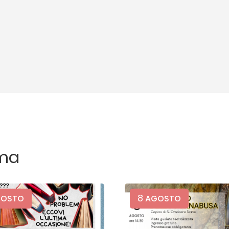
ma
8
OSTO
AGOSTO