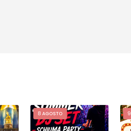
8
9
AGOSTO