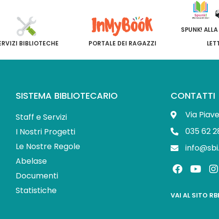
SPUNK! ALLA
ERVIZI BIBLIOTECHE
PORTALE DEI RAGAZZI
LET
SISTEMA BIBLIOTECARIO
CONTATTI
Via Piav
Staff e Servizi
035 62 2
I Nostri Progetti
Le Nostre Regole
info@sbi
Abelase
F
Y
I
a
o
Documenti
c
u
s
Statistiche
e
t
t
VAI AL SITO R
b
u
o
b