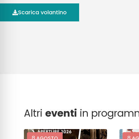
Scarica volantino
Altri
eventi
in program
8
8
AGOSTO
AG