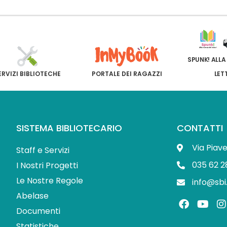
SPUNK! ALLA
ERVIZI BIBLIOTECHE
PORTALE DEI RAGAZZI
LET
SISTEMA BIBLIOTECARIO
CONTATTI
Via Piav
Staff e Servizi
035 62 2
I Nostri Progetti
Le Nostre Regole
info@sbi
Abelase
F
Y
I
a
o
Documenti
c
u
s
Statistiche