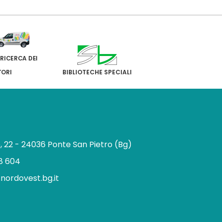
 RICERCA DEI
TORI
BIBLIOTECHE SPECIALI
e, 22 - 24036 Ponte San Pietro (Bg)
8 604
.nordovest.bg.it
n