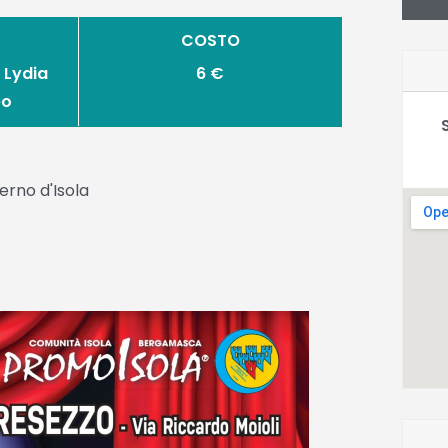
COSTO
 Lydia
6 €
eo
erno d'Isola