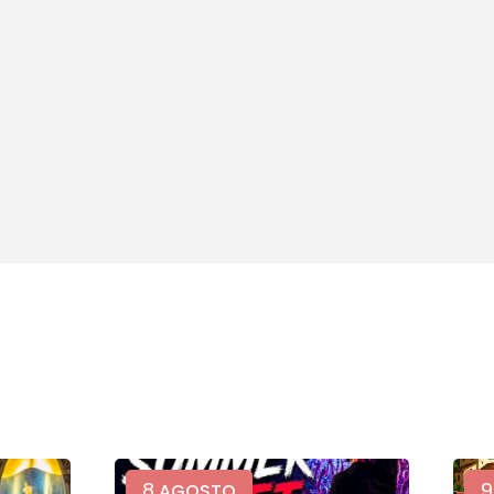
8
9
AGOSTO