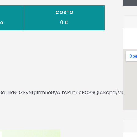
COSTO
io
0 €
7TDeU1kNOZFyNfgIrm5o8yA1tcPLb5oBC89Q1AKcpg/viewfo