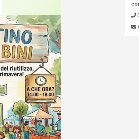
co
0
b