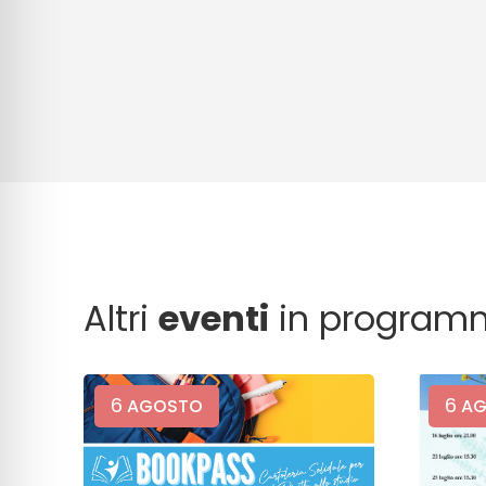
Altri
eventi
in program
6
6
AGOSTO
AG