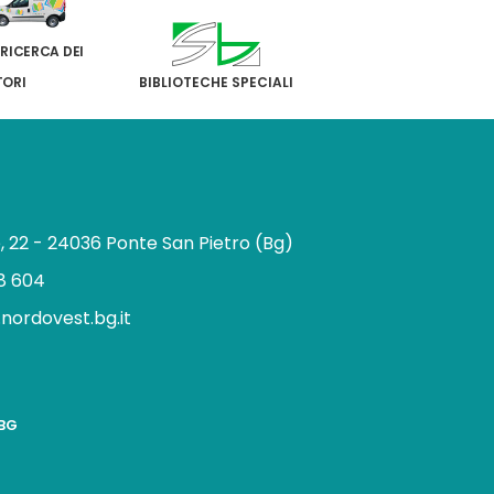
 RICERCA DEI
TORI
BIBLIOTECHE SPECIALI
e, 22 - 24036 Ponte San Pietro (Bg)
8 604
.nordovest.bg.it
n
BBG
a
g