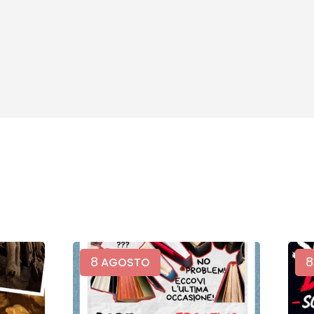
8
8
AGOSTO