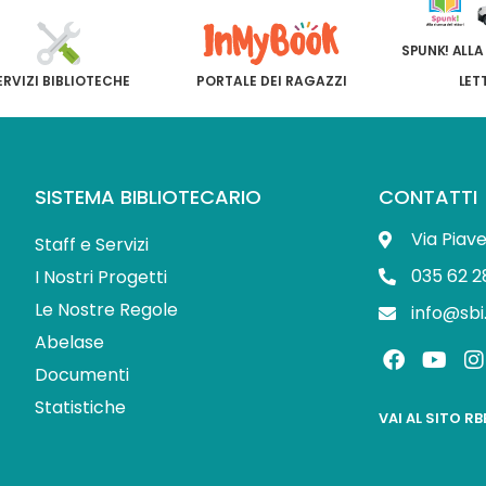
SPUNK! ALLA
ERVIZI BIBLIOTECHE
PORTALE DEI RAGAZZI
LET
SISTEMA BIBLIOTECARIO
CONTATTI
Via Piav
Staff e Servizi
035 62 2
I Nostri Progetti
Le Nostre Regole
info@sbi
Abelase
F
Y
I
a
o
Documenti
c
u
s
Statistiche
e
t
t
VAI AL SITO R
b
u
o
b
o
e
r