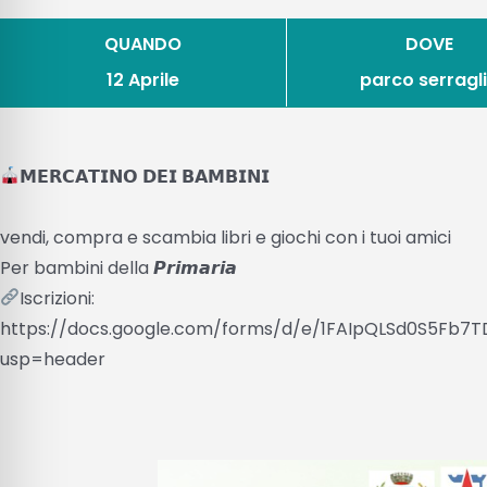
QUANDO
DOVE
12 Aprile
parco serragl
𝗠𝗘𝗥𝗖𝗔𝗧𝗜𝗡𝗢 𝗗𝗘𝗜 𝗕𝗔𝗠𝗕𝗜𝗡𝗜
vendi, compra e scambia libri e giochi con i tuoi amici
Per bambini della 𝙋𝙧𝙞𝙢𝙖𝙧𝙞𝙖
Iscrizioni:
https://docs.google.com/forms/d/e/1FAIpQLSd0S5Fb
usp=header