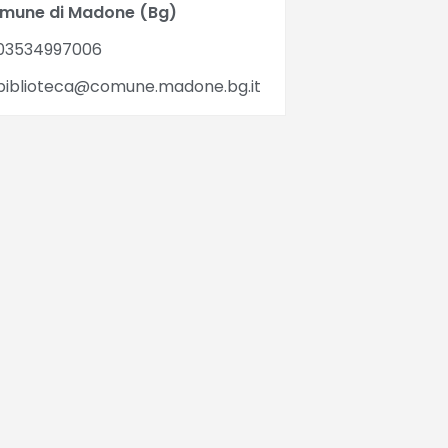
mune di Madone (Bg)
03534997006
iblioteca@comune.madone.bg.it