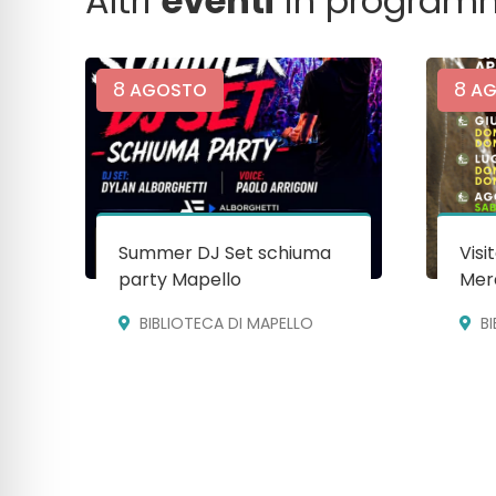
Altri
eventi
in program
8
8
AGOSTO
AG
Summer DJ Set schiuma
Visi
party Mapello
Mera
BIBLIOTECA DI MAPELLO
B