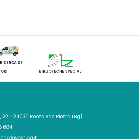
 RICERCA DEI
TORI
BIBLIOTECHE SPECIALI
e, 22 - 24036 Ponte San Pietro (Bg)
8 604
.nordovest.bg.it