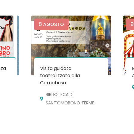
8
9
AGOSTO
nza
Visita guidata
teatralizzata alla
Cornabusa
BIBLIOTECA DI
SANT'OMOBONO TERME