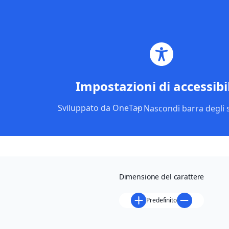
Vai
al
contenuto
EVENTI
CORSI
VIAGGI
Impostazioni di accessibi
PONTE SAN PIETRO
Mostra retrospettiva di
Sviluppato da
OneTap
Nascondi barra degli 
Bako degli anatroccoli
Inaugurazione della mostra di "Bako degli
Dimensione del carattere
anatroccoli" le ore 17 del 22 maggio 2026, a cura di
Chiara Medolago - storica dell'arte - presso il museo
Predefinito
Smaltoteca - vetrina "Vavassori" - in via Garibaldi. La
mostra sarà visitabile fino al 14 giugno. Non mancate!