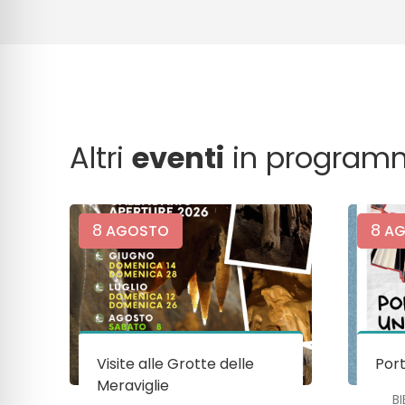
Altri
eventi
in program
8
8
AGOSTO
AG
Visite alle Grotte delle
Port
Meraviglie
B