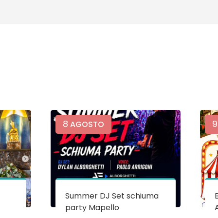
8
9
AGOSTO
Summer DJ Set schiuma
party Mapello