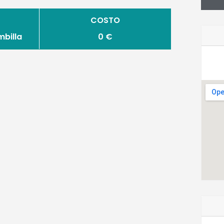
COSTO
mbilla
0 €