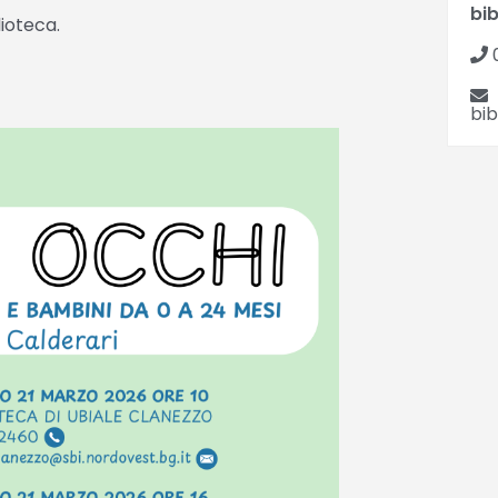
bi
ioteca.
bi