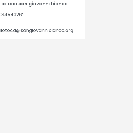
blioteca san giovanni bianco
034543262
blioteca@sangiovannibianco.org