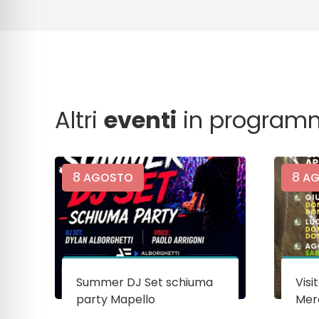
Altri
eventi
in program
8
8
AGOSTO
AG
Summer DJ Set schiuma
Visi
party Mapello
Mera