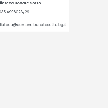
blioteca Bonate Sotto
035.4996028/29
blioteca@comune.bonatesotto.bg.it