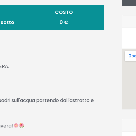
COSTO
 sotto
0 €
ERA.
adri sull'acqua partendo dall'astratto e
avera!