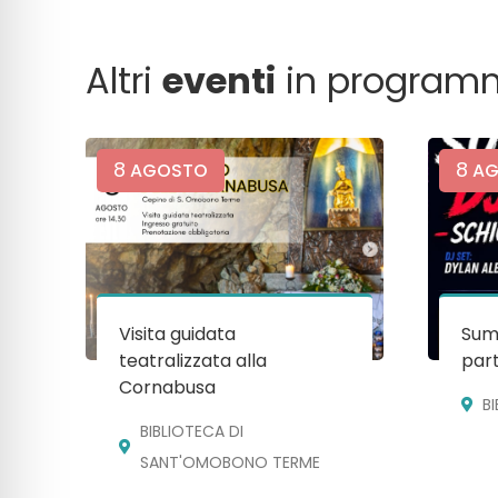
Altri
eventi
in program
8
8
AGOSTO
AG
Visita guidata
Sum
teatralizzata alla
par
Cornabusa
B
BIBLIOTECA DI
SANT'OMOBONO TERME