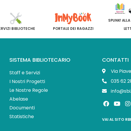
SPUNK! ALLA
ERVIZI BIBLIOTECHE
PORTALE DEI RAGAZZI
LET
SISTEMA BIBLIOTECARIO
CONTATTI
Via Piav
Staff e Servizi
035 62 2
I Nostri Progetti
Le Nostre Regole
info@sbi
Abelase
F
Y
I
a
o
Documenti
c
u
s
Statistiche
e
t
t
VAI AL SITO R
b
u