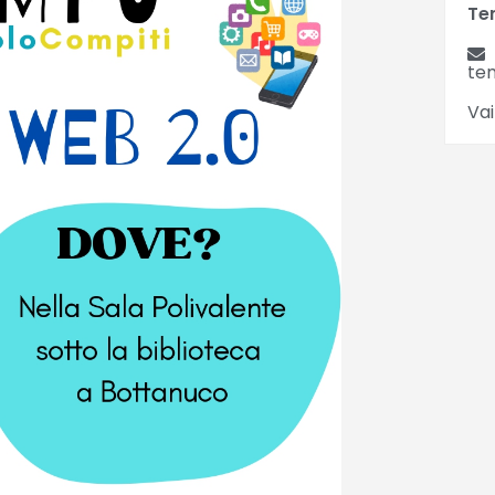
Te
te
Vai