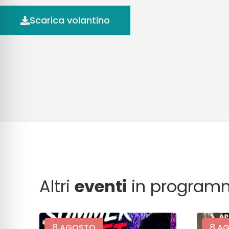
Scarica volantino
Altri
eventi
in program
8
8
AGOSTO
AG