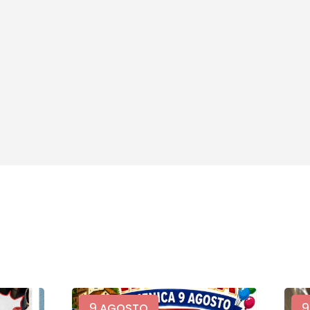
9
9
AGOSTO