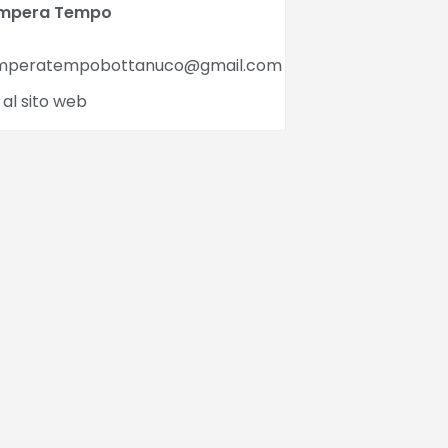
mpera Tempo
mperatempobottanuco@gmail.com
 al sito web