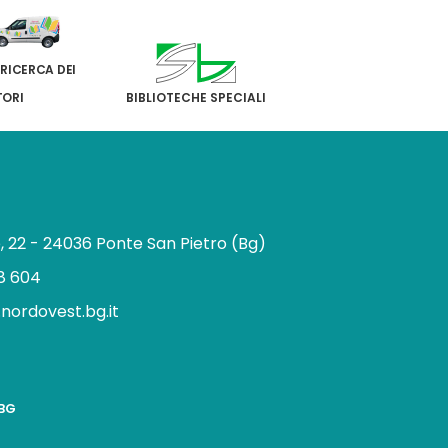
 RICERCA DEI
TORI
BIBLIOTECHE SPECIALI
e, 22 - 24036 Ponte San Pietro (Bg)
8 604
.nordovest.bg.it
n
BBG
a