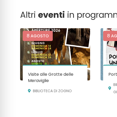
Altri
eventi
in program
8
8
AGOSTO
AG
Visite alle Grotte delle
Port
Meraviglie
B
BIBLIOTECA DI ZOGNO
G