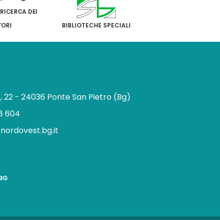
 RICERCA DEI
TORI
BIBLIOTECHE SPECIALI
e, 22 - 24036 Ponte San Pietro (Bg)
8 604
.nordovest.bg.it
n
BBG
a
g
a