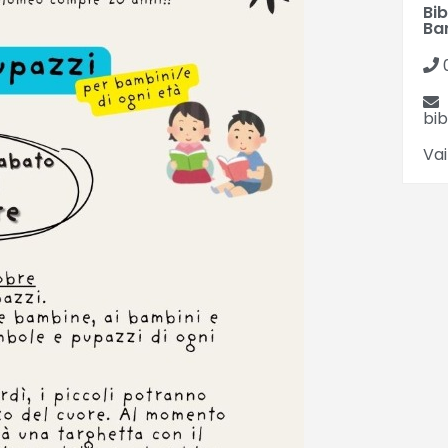
Bi
Ba
bi
Vai