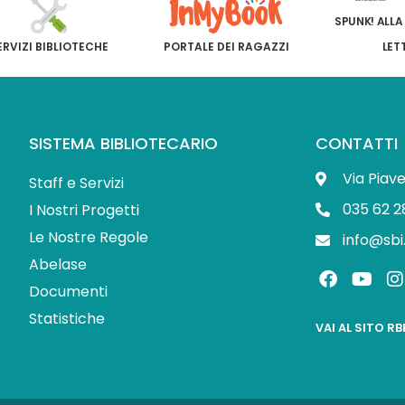
SPUNK! ALLA
ERVIZI BIBLIOTECHE
PORTALE DEI RAGAZZI
LET
SISTEMA BIBLIOTECARIO
CONTATTI
Via Piav
Staff e Servizi
035 62 2
I Nostri Progetti
Le Nostre Regole
info@sbi
Abelase
F
Y
I
a
o
Documenti
c
u
s
Statistiche
e
t
t
VAI AL SITO R
b
u
o
b
o
e
r
k