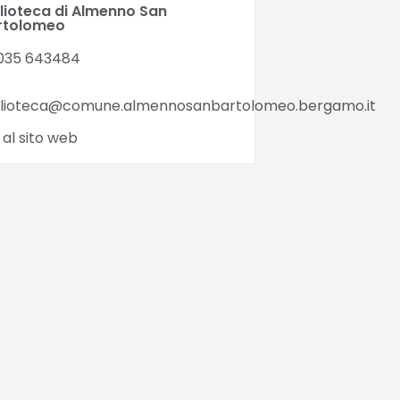
blioteca di Almenno San
rtolomeo
035 643484
blioteca@comune.almennosanbartolomeo.bergamo.it
 al sito web