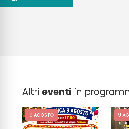
Altri
eventi
in program
9
9
AGOSTO
AG