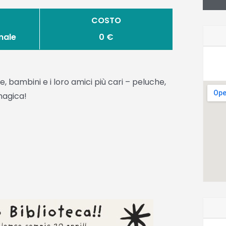
COSTO
nale
0 €
, bambini e i loro amici più cari – peluche,
magica!