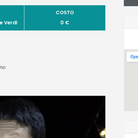
COSTO
e Verdi
0 €
ino