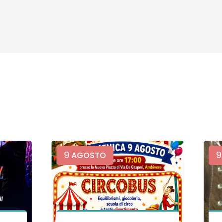
9
9
AGOSTO