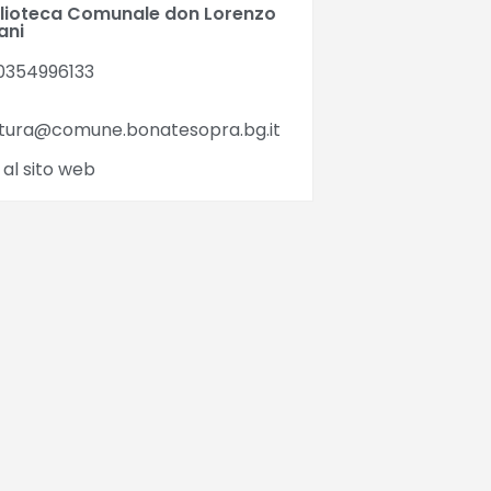
blioteca Comunale don Lorenzo
ani
0354996133
ltura@comune.bonatesopra.bg.it
 al sito web