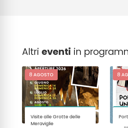
Altri
eventi
in program
8
8
AGOSTO
AG
Visite alle Grotte delle
Port
Meraviglie
B