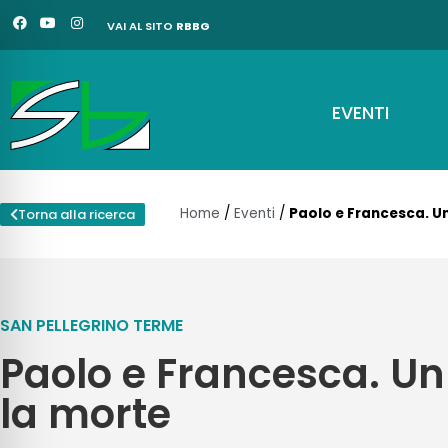
Vai
F
Y
I
VAI AL SITO
RBBG
a
o
n
al
c
u
s
e
t
t
contenuto
b
u
a
o
b
g
o
e
r
EVENTI
k
a
m
Home
/
Eventi
/
Paolo e Francesca. U
Torna alla ricerca
SAN PELLEGRINO TERME
Paolo e Francesca. Un
la morte