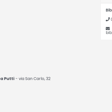
Bib
0
bi
a Putti
- via San Carlo, 32