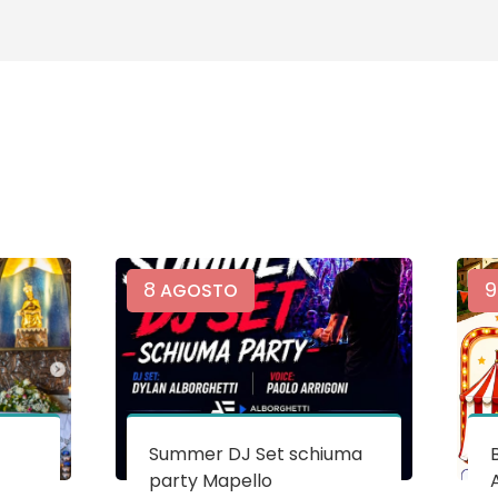
8
9
AGOSTO
Summer DJ Set schiuma
party Mapello