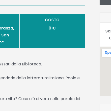
COSTO
peranza,
0 €
Sa
, San
me
zati dalla Biblioteca.
endarie della letteratura italiana: Paolo e
loro vita? Cosa c'è di vero nelle parole dei