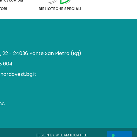
 RICERCA DEI
TORI
BIBLIOTECHE SPECIALI
e, 22 - 24036 Ponte San Pietro (Bg)
8 604
.nordovest.bg.it
n
BBG
a
g
a
m
DESIGN BY WILLIAM LOCATELLI