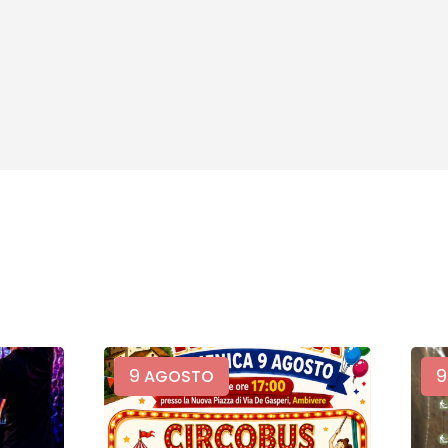
9
9
AGOSTO