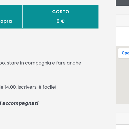
COSTO
Sopra
0 €
mbo, stare in compagnia e fare anche
o alle 14.00, iscriversi è facile!
𝙧𝙞 𝙖𝙘𝙘𝙤𝙢𝙥𝙖𝙜𝙣𝙖𝙩𝙞!