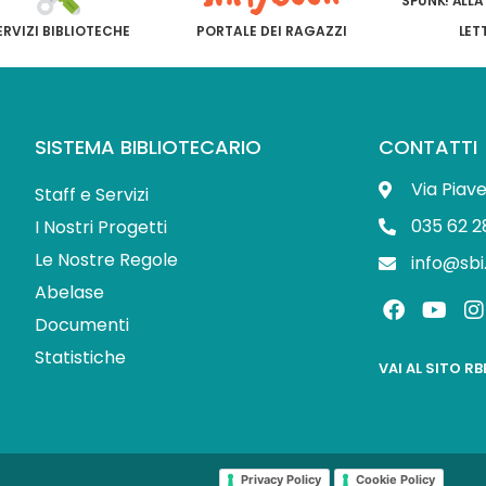
SPUNK! ALLA
ERVIZI BIBLIOTECHE
PORTALE DEI RAGAZZI
LET
SISTEMA BIBLIOTECARIO
CONTATTI
Via Piav
Staff e Servizi
035 62 2
I Nostri Progetti
Le Nostre Regole
info@sbi
Abelase
F
Y
I
a
o
Documenti
c
u
s
Statistiche
e
t
t
VAI AL SITO R
b
u
o
b
o
e
r
k
Privacy Policy
Cookie Policy