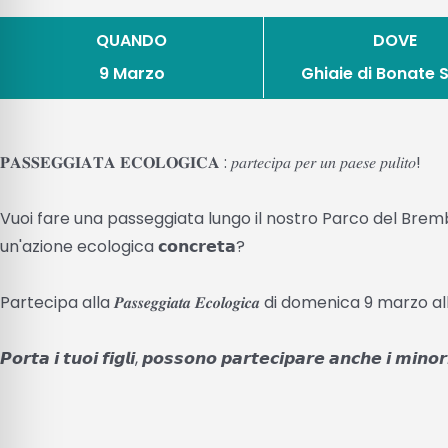
QUANDO
DOVE
9 Marzo
Ghiaie di Bonate 
𝐏𝐀𝐒𝐒𝐄𝐆𝐆𝐈𝐀𝐓𝐀 𝐄𝐂𝐎𝐋𝐎𝐆𝐈𝐂𝐀 : 𝑝𝑎𝑟𝑡𝑒𝑐𝑖𝑝𝑎 𝑝𝑒𝑟 𝑢𝑛 𝑝𝑎𝑒𝑠𝑒 𝑝𝑢𝑙𝑖𝑡𝑜!
Vuoi fare una passeggiata lungo il nostro Parco del Bre
un'azione ecologica 𝗰𝗼𝗻𝗰𝗿𝗲𝘁𝗮?
Partecipa alla 𝑷𝒂𝒔𝒔𝒆𝒈𝒈𝒊𝒂𝒕𝒂 𝑬𝒄𝒐𝒍𝒐𝒈𝒊𝒄𝒂 di domenica 9 marz
𝙋𝙤𝙧𝙩𝙖 𝙞 𝙩𝙪𝙤𝙞 𝙛𝙞𝙜𝙡𝙞, 𝙥𝙤𝙨𝙨𝙤𝙣𝙤 𝙥𝙖𝙧𝙩𝙚𝙘𝙞𝙥𝙖𝙧𝙚 𝙖𝙣𝙘𝙝𝙚 𝙞 𝙢𝙞𝙣𝙤