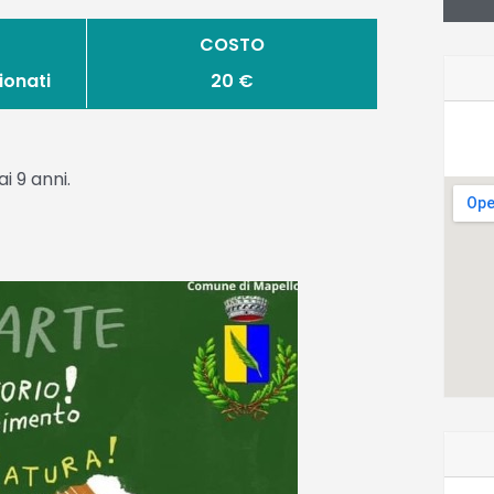
COSTO
ionati
20 €
i 9 anni.