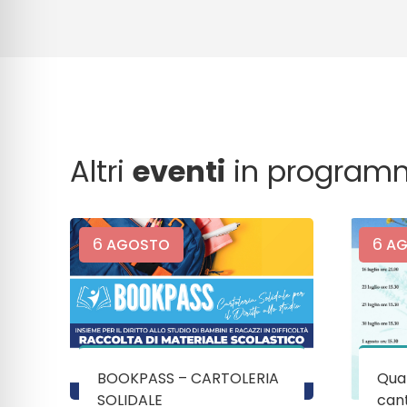
Altri
eventi
in program
6
6
AGOSTO
AG
BOOKPASS – CARTOLERIA
Quan
SOLIDALE
cant