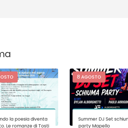
ma
8
OSTO
AGOSTO
do la poesia diventa
Summer DJ Set schiu
o. Le romanze di Tosti
party Mapello