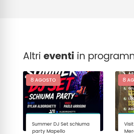
Altri
eventi
in program
8
8
AGOSTO
AG
Summer DJ Set schiuma
Visi
party Mapello
Mera