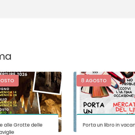
ma
8
OSTO
AGOSTO
te alle Grotte delle
Porta un libro in vaca
viglie