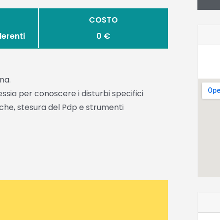
COSTO
derenti
0 €
na.
ssia per conoscere i disturbi specifici
che, stesura del Pdp e strumenti