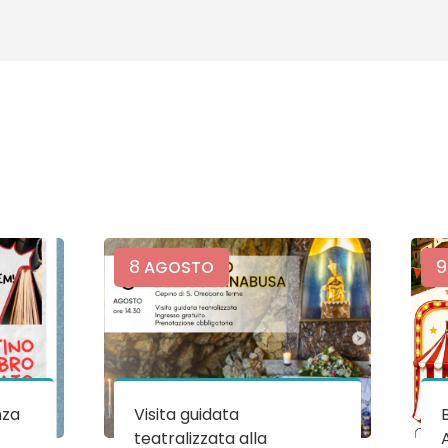
8
9
AGOSTO
nza
Visita guidata
teatralizzata alla