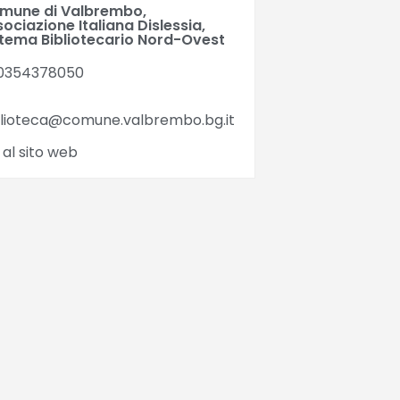
mune di Valbrembo,
ociazione Italiana Dislessia,
stema Bibliotecario Nord-Ovest
0354378050
blioteca@comune.valbrembo.bg.it
 al sito web