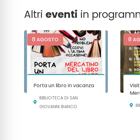
Altri
eventi
in program
8
8
AGOSTO
AG
Porta un libro in vacanza
Visi
Mera
BIBLIOTECA DI SAN
B
GIOVANNI BIANCO