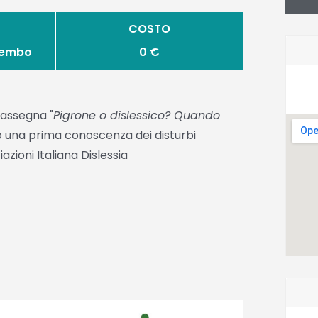
COSTO
brembo
0 €
rassegna "
Pigrone o dislessico? Quando
o una prima conoscenza dei disturbi
azioni Italiana Dislessia