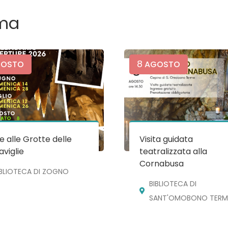
ma
8
OSTO
AGOSTO
te alle Grotte delle
Visita guidata
viglie
teatralizzata alla
Cornabusa
IBLIOTECA DI ZOGNO
BIBLIOTECA DI
SANT'OMOBONO TERM