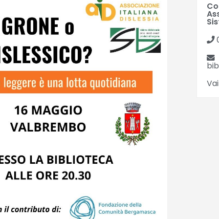
Co
Ass
Si
bi
Vai