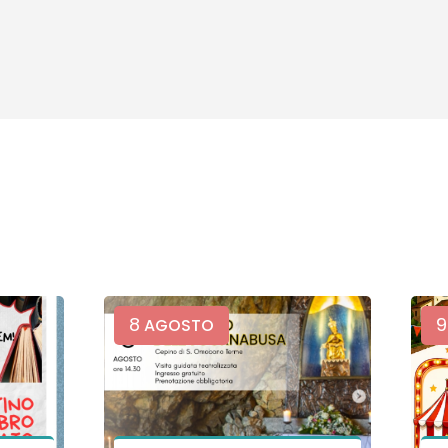
8
9
AGOSTO