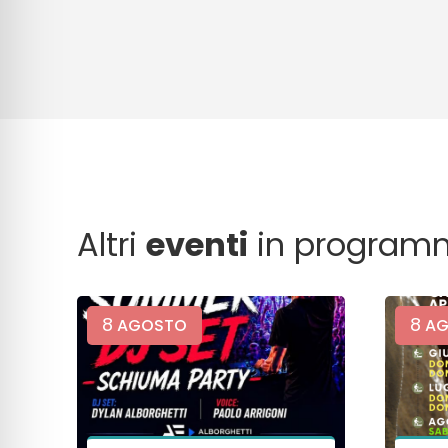
Altri
eventi
in program
8
8
AGOSTO
AG