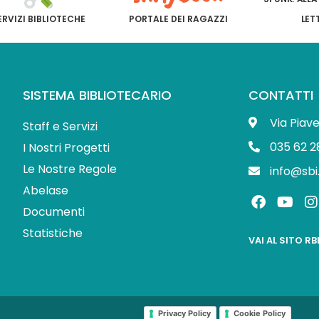
ERVIZI BIBLIOTECHE
PORTALE DEI RAGAZZI
LET
SISTEMA BIBLIOTECARIO
CONTATTI
Via Piav
Staff e Servizi
035 62 2
I Nostri Progetti
Le Nostre Regole
info@sbi
Abelase
F
Y
I
a
o
Documenti
c
u
s
Statistiche
e
t
t
VAI AL SITO R
b
u
o
b
o
e
r
k
Privacy Policy
Cookie Policy