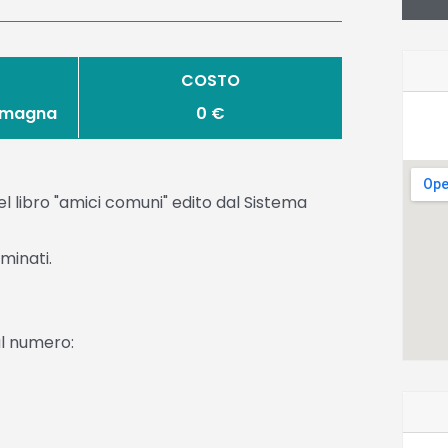
COSTO
 Imagna
0 €
el libro "amici comuni" edito dal Sistema
minati.
al numero: