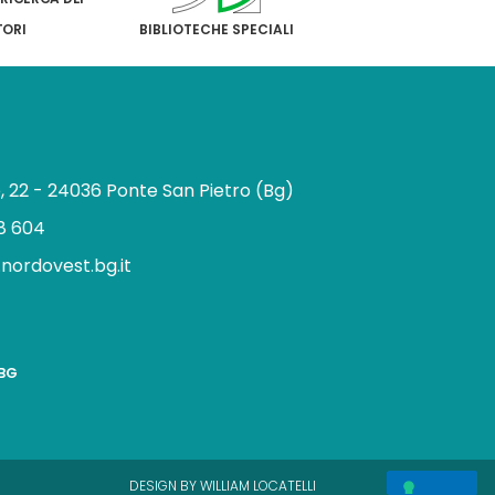
TORI
BIBLIOTECHE SPECIALI
e, 22 - 24036 Ponte San Pietro (Bg)
8 604
.nordovest.bg.it
n
BBG
a
g
a
m
DESIGN BY WILLIAM LOCATELLI