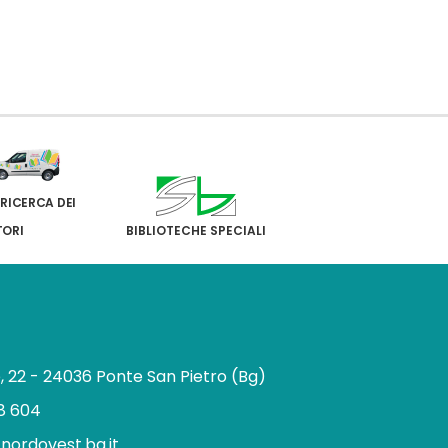
 RICERCA DEI
TORI
BIBLIOTECHE SPECIALI
e, 22 - 24036 Ponte San Pietro (Bg)
8 604
.nordovest.bg.it