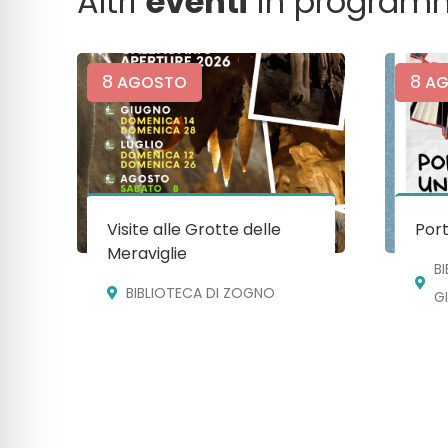
Altri
eventi
in program
8
8
AGOSTO
AG
Visite alle Grotte delle
Port
Meraviglie
B
BIBLIOTECA DI ZOGNO
G