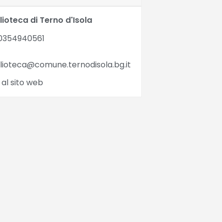
lioteca di Terno d'Isola
0354940561
lioteca@comune.ternodisola.bg.it
 al sito web