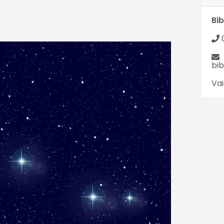
Bib
bib
Vai