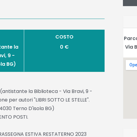
COSTO
Parco
tante la
0 €
Via 
vi, 9 -
ola BG)
antistante la Biblioteca - Via Bravi, 9 -
one per autori "LIBRI SOTTO LE STELLE".
, 24030 Terno D'isola BG)
ENTO POSTI.
RASSEGNA ESTIVA RESTATERNO 2023