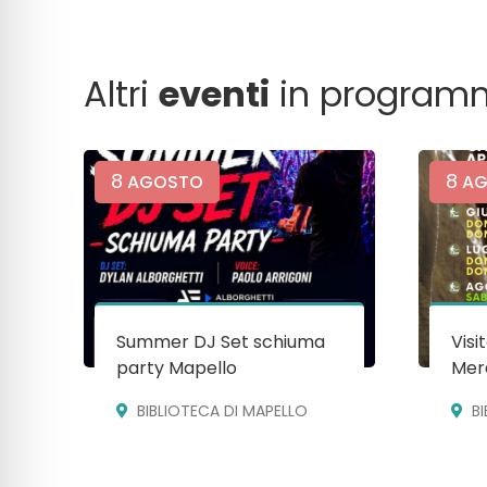
Altri
eventi
in program
8
8
AGOSTO
AG
Summer DJ Set schiuma
Visi
party Mapello
Mera
BIBLIOTECA DI MAPELLO
B