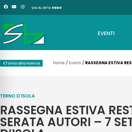
Vai
F
Y
I
VAI AL SITO
RBBG
a
o
n
al
c
u
s
e
t
t
contenuto
b
u
a
o
b
g
o
e
r
EVENTI
k
a
m
Home
/
Eventi
/
RASSEGNA ESTIVA RES
Torna alla ricerca
TERNO D'ISOLA
RASSEGNA ESTIVA RES
SERATA AUTORI – 7 SE