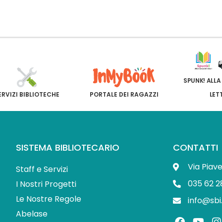
SPUNK! ALLA
ERVIZI BIBLIOTECHE
PORTALE DEI RAGAZZI
LET
SISTEMA BIBLIOTECARIO
CONTATTI
Via Piav
Staff e Servizi
035 62 2
I Nostri Progetti
Le Nostre Regole
info@sbi
Abelase
F
Y
I