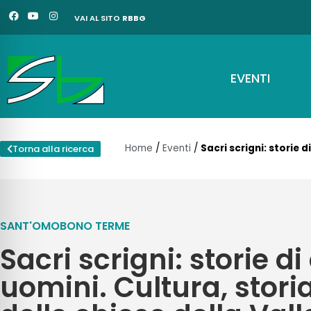
Vai
F
Y
I
VAI AL SITO
RBBG
a
o
n
al
c
u
s
e
t
t
contenuto
b
u
a
o
b
g
o
e
r
EVENTI
k
a
m
Home
/
Eventi
/
Sacri scrigni: storie d
Torna alla ricerca
SANT'OMOBONO TERME
Sacri scrigni: storie di
uomini. Cultura, storia