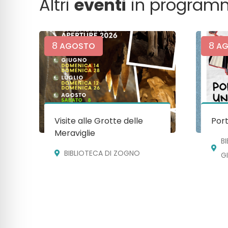
Altri
eventi
in program
8
8
AGOSTO
AG
Visite alle Grotte delle
Port
Meraviglie
B
BIBLIOTECA DI ZOGNO
G