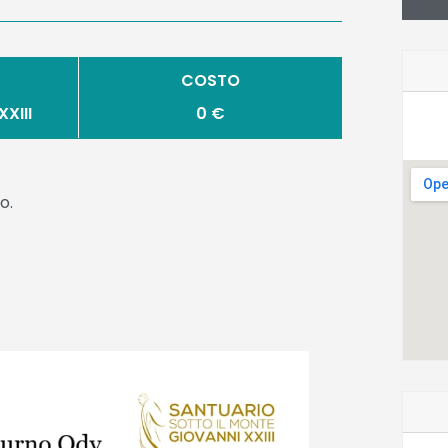
COSTO
XIII
0 €
o.