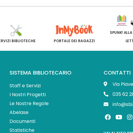
SPUNK! ALLA
ERVIZI BIBLIOTECHE
PORTALE DEI RAGAZZI
LET
SISTEMA BIBLIOTECARIO
CONTATTI
Via Piav
Staff e Servizi
035 62 2
I Nostri Progetti
Le Nostre Regole
info@sbi
Abelase
F
Y
I
a
o
Documenti
c
u
s
Statistiche