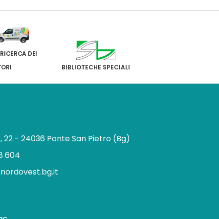
 RICERCA DEI
TORI
BIBLIOTECHE SPECIALI
e, 22 - 24036 Ponte San Pietro (Bg)
8 604
.nordovest.bg.it
n