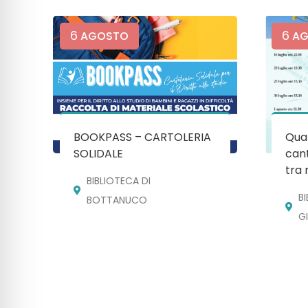
6
6
AGOSTO
AG
BOOKPASS – CARTOLERIA
Quan
SOLIDALE
cant
tra 
BIBLIOTECA DI
B
BOTTANUCO
G