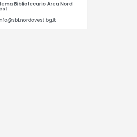
stema Bibliotecario Area Nord
est
nfo@sbi.nordovest.bg.it