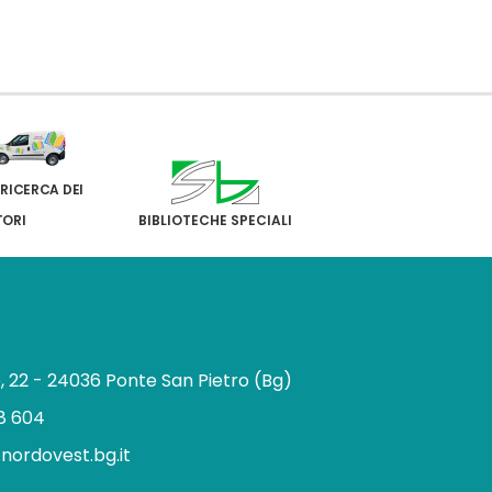
 RICERCA DEI
TORI
BIBLIOTECHE SPECIALI
e, 22 - 24036 Ponte San Pietro (Bg)
8 604
.nordovest.bg.it