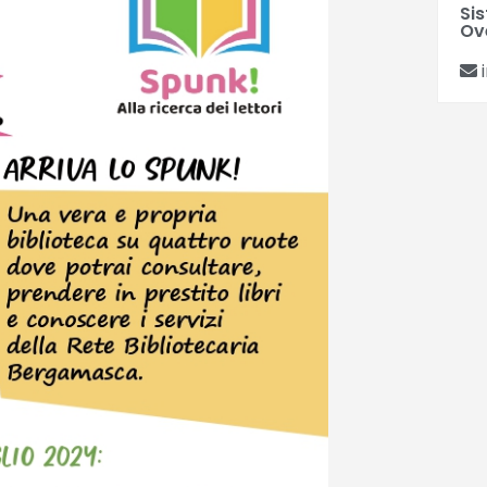
Si
Ov
i