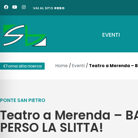
Vai
F
Y
I
VAI AL SITO
RBBG
a
o
n
al
c
u
s
e
t
t
contenuto
b
u
a
o
b
g
o
e
r
EVENTI
k
a
m
Home
/
Eventi
/
Teatro a Merenda – B
Torna alla ricerca
PONTE SAN PIETRO
Teatro a Merenda – 
PERSO LA SLITTA!