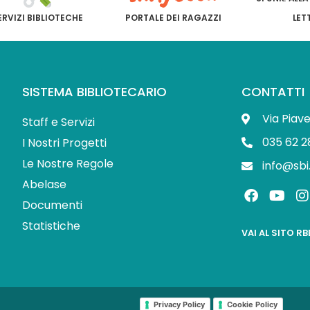
ERVIZI BIBLIOTECHE
PORTALE DEI RAGAZZI
LET
SISTEMA BIBLIOTECARIO
CONTATTI
Via Piav
Staff e Servizi
035 62 2
I Nostri Progetti
Le Nostre Regole
info@sbi
Abelase
F
Y
I
a
o
Documenti
c
u
s
Statistiche
e
t
t
VAI AL SITO R
b
u
o
b
o
e
r
k
Privacy Policy
Cookie Policy