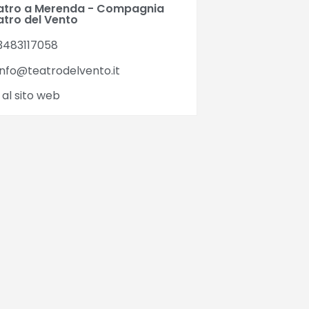
atro a Merenda - Compagnia
atro del Vento
3483117058
nfo@teatrodelvento.it
 al sito web