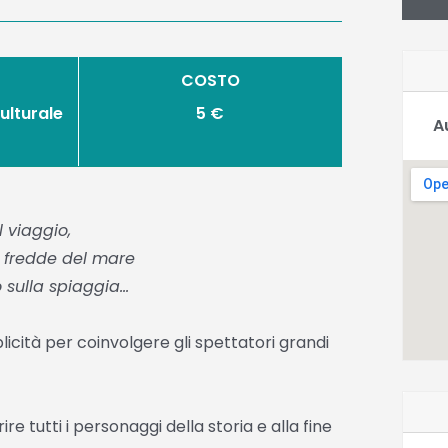
COSTO
ulturale
5 €
A
l viaggio,
e fredde del mare
o sulla spiaggia…
cità per coinvolgere gli spettatori grandi
e tutti i personaggi della storia e alla fine