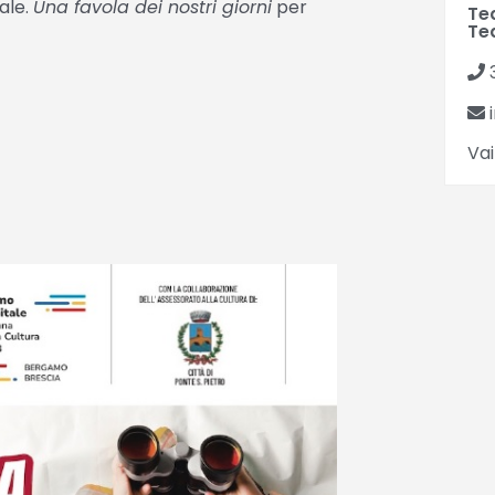
ale.
Una favola dei nostri giorni
per
Te
Te
i
Vai