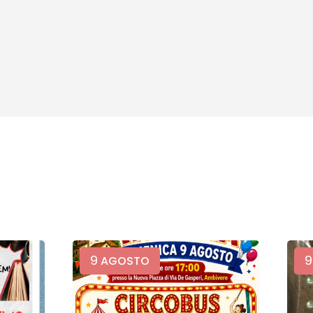
9
9
AGOSTO