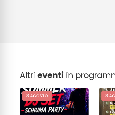
Altri
eventi
in program
8
8
AGOSTO
AG