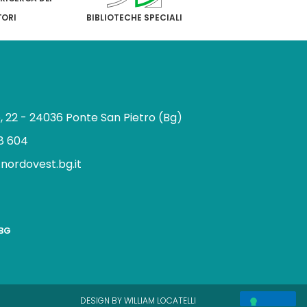
TORI
BIBLIOTECHE SPECIALI
e, 22 - 24036 Ponte San Pietro (Bg)
8 604
.nordovest.bg.it
n
BBG
a
g
a
m
DESIGN BY WILLIAM LOCATELLI