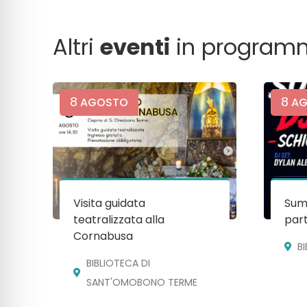
Altri
eventi
in program
8
8
AGOSTO
AG
Visita guidata
Sum
teatralizzata alla
par
Cornabusa
B
BIBLIOTECA DI
SANT'OMOBONO TERME