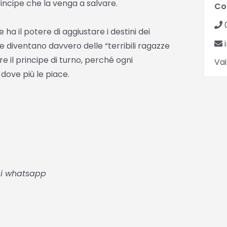
incipe che la venga a salvare.
Co
ha il potere di aggiustare i destini dei
e diventano davvero delle “terribili ragazze
re il principe di turno, perché ogni
Vai
 dove più le piace.
gi whatsapp