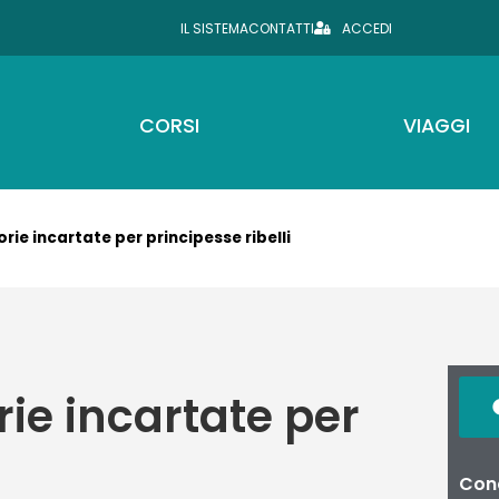
IL SISTEMA
CONTATTI
ACCEDI
CORSI
VIAGGI
rie incartate per principesse ribelli
ie incartate per
Cond