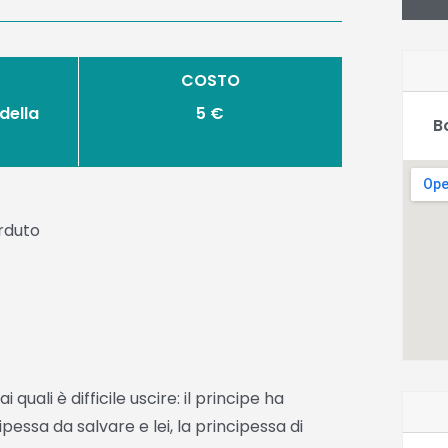
COSTO
della
5 €
B
erduto
 quali è difficile uscire: il principe ha
ssa da salvare e lei, la principessa di