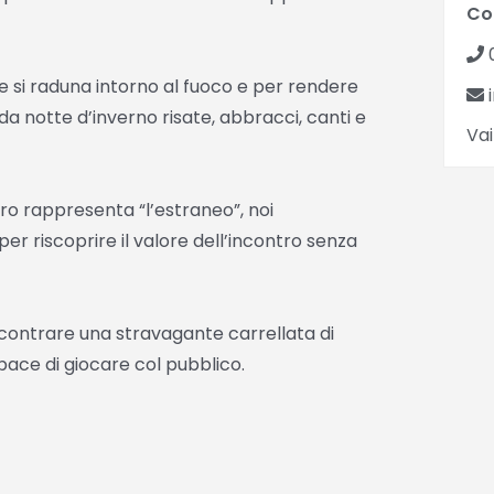
Co
te si raduna intorno al fuoco e per rendere
i
a notte d’inverno risate, abbracci, canti e
Vai
ro rappresenta “l’estraneo”, noi
er riscoprire il valore dell’incontro senza
contrare una stravagante carrellata di
ace di giocare col pubblico.