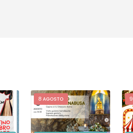
8
9
AGOSTO