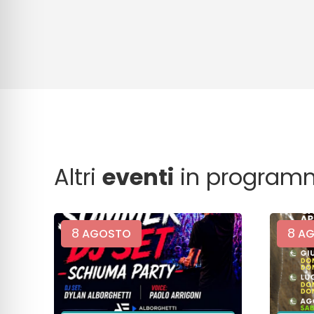
Altri
eventi
in program
8
8
AGOSTO
AG