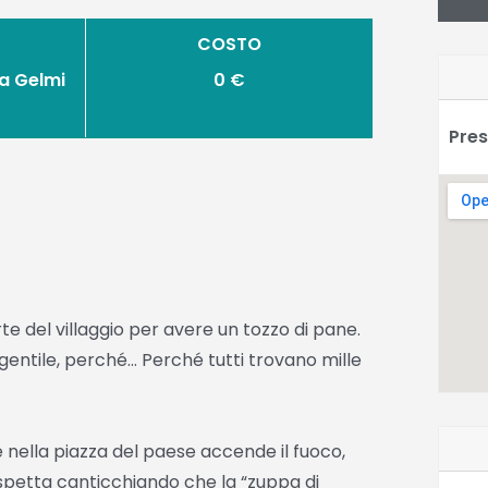
COSTO
ia Gelmi
0 €
Pres
te del villaggio per avere un tozzo di pane.
entile, perché… Perché tutti trovano mille
e nella piazza del paese accende il fuoco,
spetta canticchiando che la “zuppa di