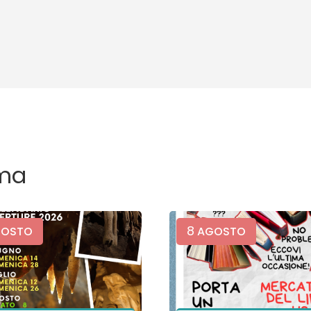
ma
8
OSTO
AGOSTO