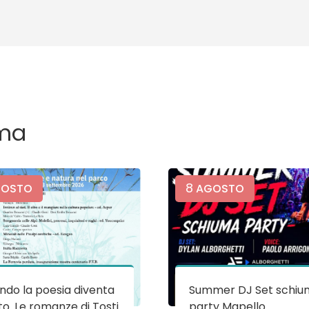
ma
8
OSTO
AGOSTO
do la poesia diventa
Summer DJ Set schiu
o. Le romanze di Tosti
party Mapello