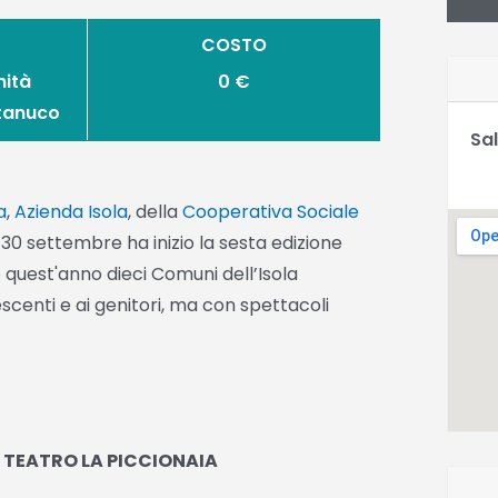
COSTO
nità
0 €
ttanuco
Sal
a
,
Azienda Isola
, della
Cooperativa Sociale
30 settembre ha inizio la sesta edizione
e quest'anno dieci Comuni dell’Isola
scenti e ai genitori, ma con spettacoli
–
TEATRO LA PICCIONAIA