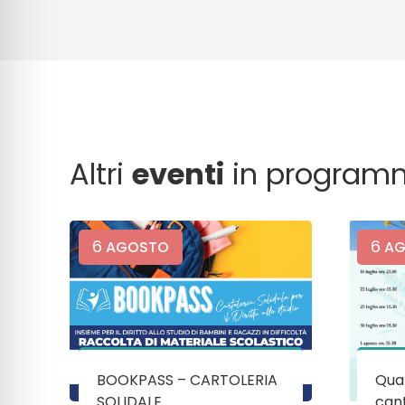
Altri
eventi
in program
6
6
AGOSTO
AG
BOOKPASS – CARTOLERIA
Quan
SOLIDALE
cant