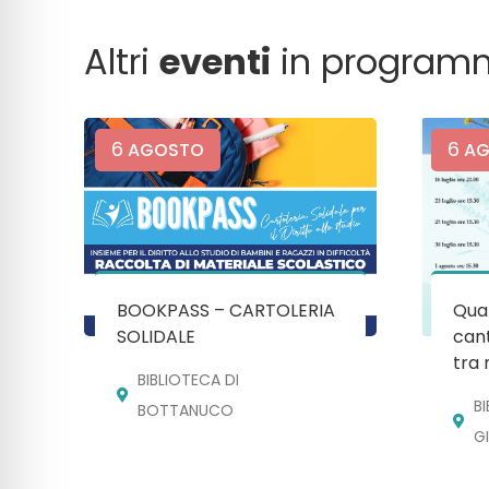
Altri
eventi
in program
6
6
AGOSTO
AG
BOOKPASS – CARTOLERIA
Quan
SOLIDALE
cant
tra 
BIBLIOTECA DI
B
BOTTANUCO
G