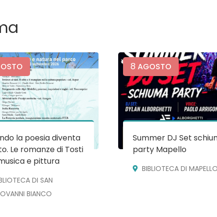
ma
8
OSTO
AGOSTO
do la poesia diventa
Summer DJ Set schiu
o. Le romanze di Tosti
party Mapello
musica e pittura
BIBLIOTECA DI MAPELL
IBLIOTECA DI SAN
IOVANNI BIANCO