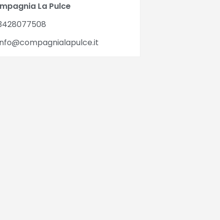
mpagnia La Pulce
3428077508
nfo@compagnialapulce.it