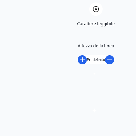
Dalle 16.30 alle 18.00
Sala Civica - Biblioteca via S. Giulia, 3
♦️ Informazioni ed iscrizioni in Biblioteca tel.
Carattere leggibile
035.4996028/29
e-mail: biblioteca@comune.bonatesotto.bg.it
Altezza della linea
Predefinito
Scarica volantino
richiedi maggiori informazioni