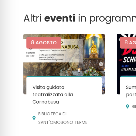
Altri
eventi
in program
8
8
AGOSTO
AG
Visita guidata
Sum
teatralizzata alla
par
Cornabusa
B
BIBLIOTECA DI
SANT'OMOBONO TERME