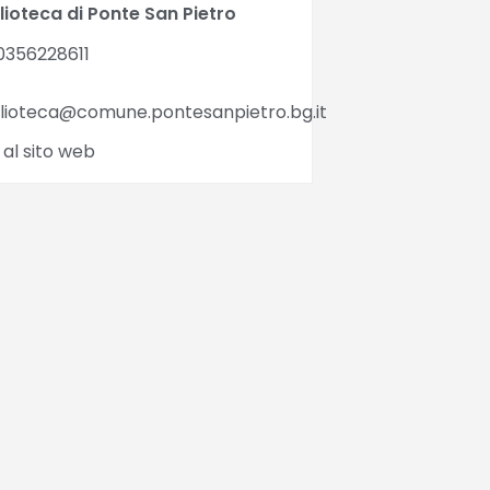
lioteca di Ponte San Pietro
0356228611
blioteca@comune.pontesanpietro.bg.it
 al sito web