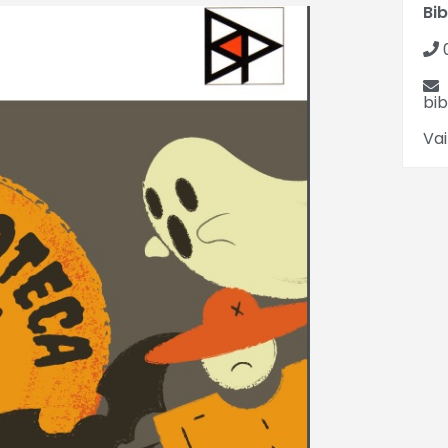
Bib
bi
Vai