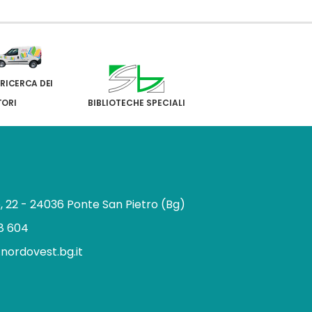
 RICERCA DEI
TORI
BIBLIOTECHE SPECIALI
e, 22 - 24036 Ponte San Pietro (Bg)
8 604
.nordovest.bg.it
n