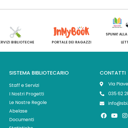
SPUNK! ALLA
ERVIZI BIBLIOTECHE
PORTALE DEI RAGAZZI
LET
SISTEMA BIBLIOTECARIO
CONTATTI
Via Piav
Staff e Servizi
035 62 2
I Nostri Progetti
Le Nostre Regole
info@sbi
Abelase
F
Y
I
a
o
Documenti
c
u
s