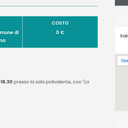
COSTO
omune di
0 €
Sal
na
16.30
presso la sala polivalente, con "
La