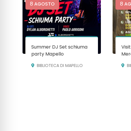
8
8
AGOSTO
AG
Summer DJ Set schiuma
Visi
party Mapello
Mera
BIBLIOTECA DI MAPELLO
B