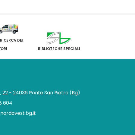
 RICERCA DEI
TORI
BIBLIOTECHE SPECIALI
e, 22 - 24036 Ponte San Pietro (Bg)
8 604
.nordovest.bg.it
n