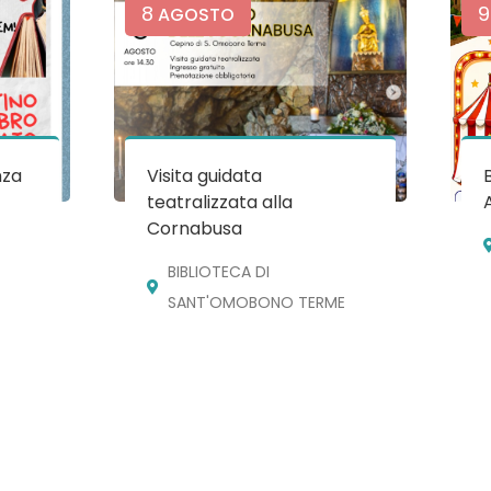
8
9
AGOSTO
nza
Visita guidata
teatralizzata alla
Cornabusa
BIBLIOTECA DI
SANT'OMOBONO TERME