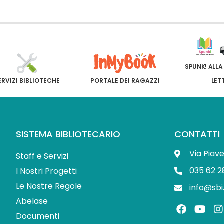
SPUNK! ALLA
ERVIZI BIBLIOTECHE
PORTALE DEI RAGAZZI
LET
SISTEMA BIBLIOTECARIO
CONTATTI
Via Piav
Staff e Servizi
035 62 2
I Nostri Progetti
Le Nostre Regole
info@sbi
Abelase
F
Y
I
a
o
Documenti