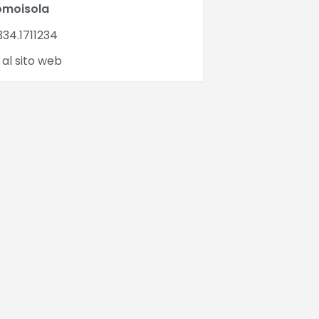
omoisola
34.1711234
 al sito web