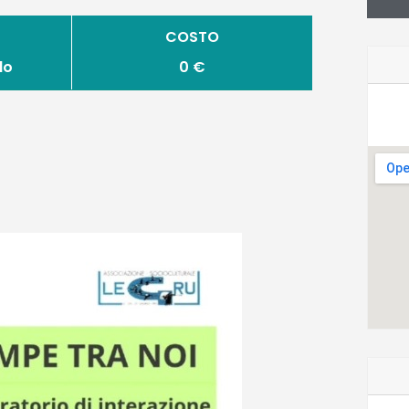
COSTO
do
0 €