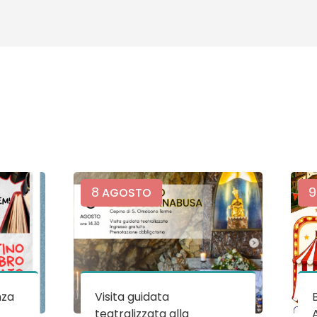
8
9
AGOSTO
nza
Visita guidata
teatralizzata alla