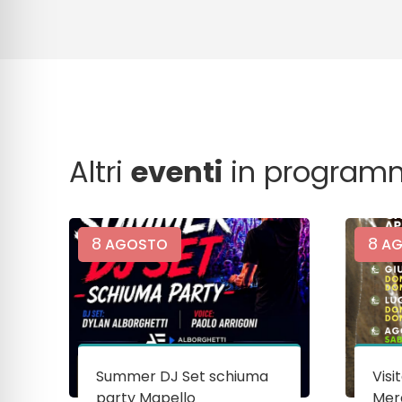
Altri
eventi
in program
8
8
AGOSTO
AG
Summer DJ Set schiuma
Visi
party Mapello
Mera