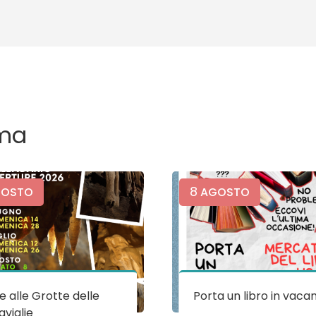
ma
8
OSTO
AGOSTO
te alle Grotte delle
Porta un libro in vaca
viglie